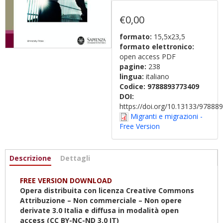
€0,00
formato:
15,5x23,5
formato elettronico:
open access PDF
pagine:
238
lingua:
italiano
Codice:
9788893773409
DOI:
https://doi.org/10.13133/9788
Migranti e migrazioni -
Free Version
Informazioni
Descrizione
(scheda
Dettagli
attiva)
FREE VERSION DOWNLOAD
Opera distribuita con licenza Creative Commons
Attribuzione – Non commerciale – Non opere
derivate 3.0 Italia e diffusa in modalità open
access (CC BY-NC-ND 3.0 IT)