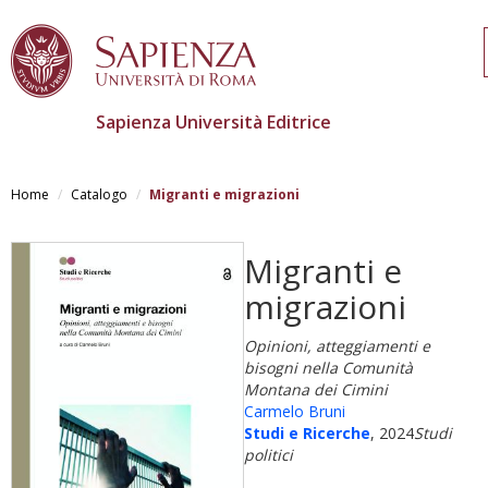
Sapienza Università Editrice
Salta
al
Home
Catalogo
Migranti e migrazioni
contenuto
principale
Migranti e
migrazioni
Opinioni, atteggiamenti e
bisogni nella Comunità
Montana dei Cimini
Carmelo Bruni
Studi e Ricerche
, 2024
Studi
politici