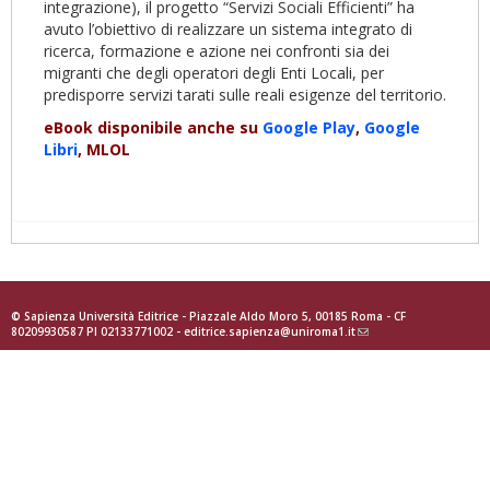
integrazione), il progetto “Servizi Sociali Efficienti” ha
avuto l’obiettivo di realizzare un sistema integrato di
ricerca, formazione e azione nei confronti sia dei
migranti che degli operatori degli Enti Locali, per
predisporre servizi tarati sulle reali esigenze del territorio.
eBook disponibile anche su
Google Play
,
Google
Libri
, MLOL
© Sapienza Università Editrice - Piazzale Aldo Moro 5, 00185 Roma - CF
80209930587 PI 02133771002 -
editrice.sapienza@uniroma1.it
(link
sends
e-
mail)