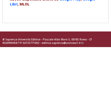
Libri
, MLOL
© Sapienza Università Editrice - Piazzale Aldo Moro 5, 00185 Roma - CF
80209930587 PI 02133771002 -
editrice.sapienza@uniroma1.it
(link
sends
e-
mail)