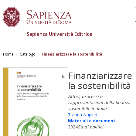
Sapienza Università Editrice
Salta
al
Home
Catalogo
Finanziarizzare la sostenibilità
contenuto
principale
Finanziarizzare
la sostenibilità
Attori, processi e
rappresentazioni della finanza
sostenibile in Italia
Tiziana Nupieri
Materiali e documenti
,
2024
Studi politici