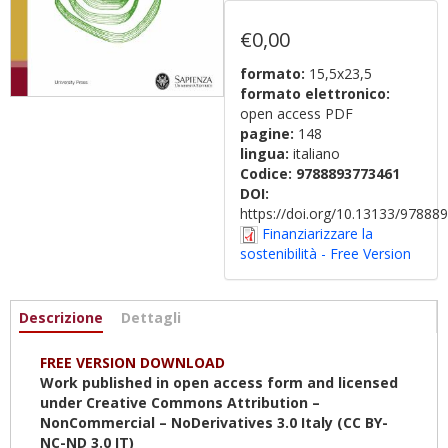
€0,00
formato:
15,5x23,5
formato elettronico:
open access PDF
pagine:
148
lingua:
italiano
Codice:
9788893773461
DOI:
https://doi.org/10.13133/9788
Finanziarizzare la
sostenibilità - Free Version
Informazioni
Descrizione
(scheda
Dettagli
attiva)
FREE VERSION DOWNLOAD
Work published in open access form and licensed
under Creative Commons Attribution –
NonCommercial – NoDerivatives 3.0 Italy (CC BY-
NC-ND 3.0 IT)