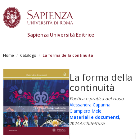
Sapienza Università Editrice
Salta
al
Home
Catalogo
La forma della continuità
contenuto
principale
La forma della
continuità
Poetica e pratica del riuso
Alessandra Capanna
Giampiero Mele
Materiali e documenti
,
2024
Architettura