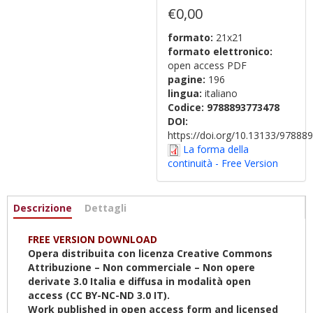
€0,00
formato:
21x21
formato elettronico:
open access PDF
pagine:
196
lingua:
italiano
Codice:
9788893773478
DOI:
https://doi.org/10.13133/9788
La forma della
continuità - Free Version
Informazioni
Descrizione
(scheda
Dettagli
attiva)
FREE VERSION DOWNLOAD
Opera distribuita con licenza Creative Commons
Attribuzione – Non commerciale – Non opere
derivate 3.0 Italia e diffusa in modalità open
access (CC BY-NC-ND 3.0 IT).
Work published in open access form and licensed