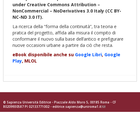
under Creative Commons Attribution –
NonCommercial – NoDerivatives 3.0 Italy (CC BY-
NC-ND 3.0 IT).
La ricerca della “forma della continuità”, tra teoria e
pratica del progetto, affida alla misura il compito di
conformare il nuovo sulla base dell’antico e prefigurare
nuove occasioni urbane a partire da ciò che resta.
eBook disponibile anche su
Google Libri
,
Google
Play
, MLOL
© Sapienza Università Editrice - Piazzale Aldo Moro 5, 00185 Roma - CF
80209930587 PI 02133771002 -
editrice.sapienza@uniroma1.it
(link
sends
e-
mail)