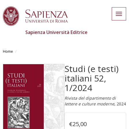
Togg
navig
Sapienza Università Editrice
Salta
al
Home
contenuto
principale
Studi (e testi)
italiani 52,
1/2024
Rivista del dipartimento di
lettere e culture moderne
, 2024
€25,00