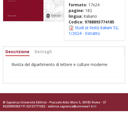
formato:
17x24
pagine:
182
lingua:
italiano
Codice:
9788893774185
Studi (e testi) italiani 52,
1/2024 - Estratto
Informazioni
Descrizione
(scheda
Dettagli
attiva)
Rivista del dipartimento di lettere e culture moderne
© Sapienza Università Editrice - Piazzale Aldo Moro 5, 00185 Roma - CF
80209930587 PI 02133771002 -
editrice.sapienza@uniroma1.it
(link
sends
e-
mail)