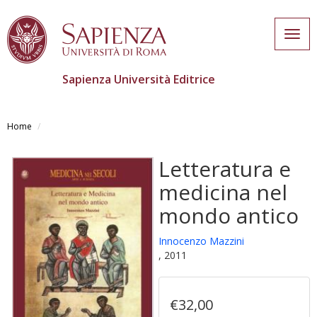
Togg
navig
Sapienza Università Editrice
Salta
al
Home
contenuto
principale
Letteratura e
medicina nel
mondo antico
Innocenzo Mazzini
, 2011
€32,00