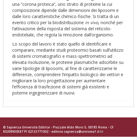
una “corona proteica”, uno strato di proteine la cui
composizione dipende dalle dimensioni dei liposomi e
dalle loro caratteristiche chimico-fisiche. Si tratta di un
evento critico per la biodistribuzione
in vivo
, nonché per
l’attivazione della risposta del sistema del reticolo-
endoteliale, che regola la rimozione dall’organismo.
Lo scopo del lavoro è stato quello di identificare e
comparare, mediante studi proteomici basati sull’utilizzo
di sistemi cromatografici e mass-spettrometrici ad
elevata risoluzione, le proteine plasmatiche adsorbite su
varie tipologie di liposomi, al fine di caratterizzarne le
differenze, comprendere l’impatto biologico dei vettori e
migliorare la loro progettazione per aumentare
l’efficienza di trasfezione di sistemi già esistenti e
poterne ingegnerizzare di nuovi.
© Sapienza Università Editrice - Piazzale Aldo Moro 5, 00185 Roma - CF
80209930587 PI 02133771002 -
editrice.sapienza@uniroma1.it
(link
sends