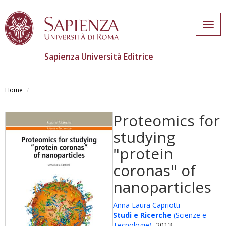
Togg
navig
Sapienza Università Editrice
Salta
al
Home
contenuto
principale
Proteomics for
studying
"protein
coronas" of
nanoparticles
Anna Laura Capriotti
Studi e Ricerche
(Scienze e
Tecnologie)
, 2013