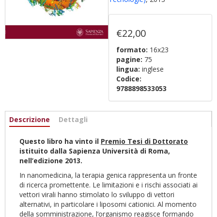
€22,00
formato:
16x23
pagine:
75
lingua:
inglese
Codice:
9788898533053
Informazioni
Descrizione
(scheda
Dettagli
attiva)
Questo libro ha vinto il
Premio Tesi di Dottorato
istituito dalla Sapienza Università di Roma,
nell’edizione 2013.
In nanomedicina, la terapia genica rappresenta un fronte
di ricerca promettente. Le limitazioni e i rischi associati ai
vettori virali hanno stimolato lo sviluppo di vettori
alternativi, in particolare i liposomi cationici. Al momento
della somministrazione, l’organismo reagisce formando