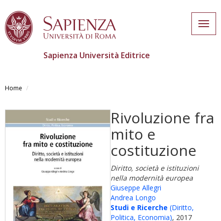
Togg
navig
Sapienza Università Editrice
Salta
al
Home
contenuto
principale
Rivoluzione fra
mito e
costituzione
Diritto, società e istituzioni
nella modernità europea
Giuseppe Allegri
Andrea Longo
Studi e Ricerche
(Diritto,
Politica, Economia)
, 2017