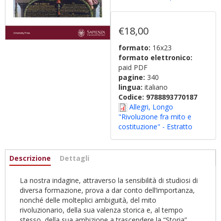
€18,00
formato:
16x23
formato elettronico:
paid PDF
pagine:
340
lingua:
italiano
Codice:
9788893770187
Allegri, Longo
"Rivoluzione fra mito e
costituzione" - Estratto
Informazioni
Descrizione
(scheda
Dettagli
attiva)
La nostra indagine, attraverso la sensibilità di studiosi di
diversa formazione, prova a dar conto dell’importanza,
nonché delle molteplici ambiguità, del mito
rivoluzionario, della sua valenza storica e, al tempo
stesso, della sua ambizione a trascendere la “Storia”.