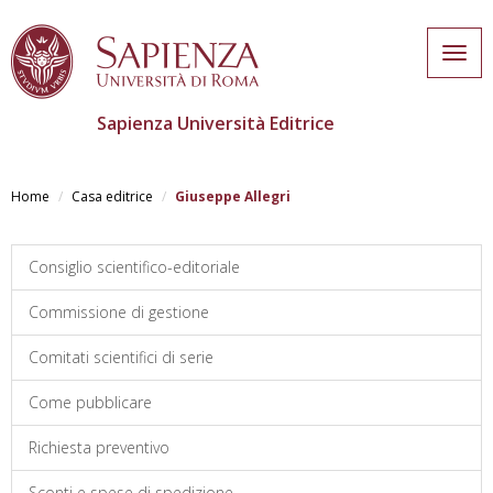
Togg
navig
Sapienza Università Editrice
Salta
al
Home
Casa editrice
Giuseppe Allegri
contenuto
principale
Consiglio scientifico-editoriale
Commissione di gestione
Comitati scientifici di serie
Come pubblicare
Richiesta preventivo
Sconti e spese di spedizione