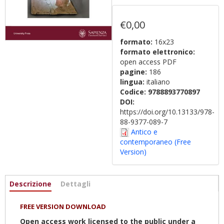
€0,00
formato:
16x23
formato elettronico:
open access PDF
pagine:
186
lingua:
italiano
Codice:
9788893770897
DOI:
https://doi.org/10.13133/978-
88-9377-089-7
Antico e
contemporaneo (Free
Version)
Informazioni
Descrizione
(scheda
Dettagli
attiva)
FREE VERSION DOWNLOAD
Open access work licensed to the public under a