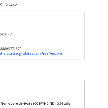
Philologica
cess PDF
9788893771870
letteratura e gli altri saperi (Free Version)
on opere derivate (CC BY-NC-ND), 3.0 Italia.