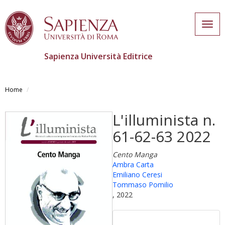
Togg
navig
Sapienza Università Editrice
Salta
al
Home
contenuto
principale
L'illuminista n.
61-62-63 2022
Cento Manga
Ambra Carta
Emiliano Ceresi
Tommaso Pomilio
, 2022