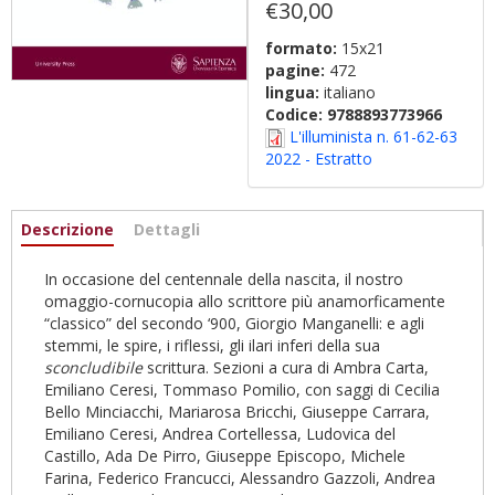
€30,00
formato:
15x21
pagine:
472
lingua:
italiano
Codice:
9788893773966
L'illuminista n. 61-62-63
2022 - Estratto
Informazioni
Descrizione
(scheda
Dettagli
attiva)
In occasione del centennale della nascita, il nostro
omaggio-cornucopia allo scrittore più anamorficamente
“classico” del secondo ‘900, Giorgio Manganelli: e agli
stemmi, le spire, i riflessi, gli ilari inferi della sua
sconcludibile
scrittura. Sezioni a cura di Ambra Carta,
Emiliano Ceresi, Tommaso Pomilio, con saggi di Cecilia
Bello Minciacchi, Mariarosa Bricchi, Giuseppe Carrara,
Emiliano Ceresi, Andrea Cortellessa, Ludovica del
Castillo, Ada De Pirro, Giuseppe Episcopo, Michele
Farina, Federico Francucci, Alessandro Gazzoli, Andrea