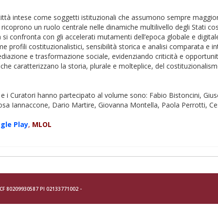
 città intese come soggetti istituzionali che assumono sempre maggiore r
 ricoprono un ruolo centrale nelle dinamiche multilivello degli Stati 
a si confronta con gli accelerati mutamenti dell’epoca globale e digital
rofili costituzionalistici, sensibilità storica e analisi comparata e i
mediazione e trasformazione sociale, evidenziando criticità e opportu
che caratterizzano la storia, plurale e molteplice, del costituzional
ce e i Curatori hanno partecipato al volume sono: Fabio Bistoncini, Gius
osa Iannaccone, Dario Martire, Giovanna Montella, Paola Perrotti, Ce
gle Play
,
MLOL
- CF 80209930587 PI 02133771002 -