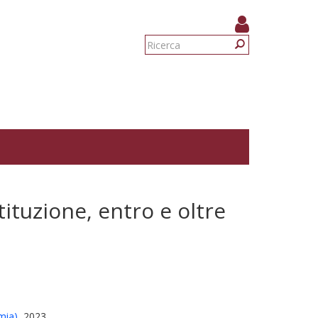
Form
di
Ricerca
ricerca
tituzione, entro e oltre
mia)
, 2023