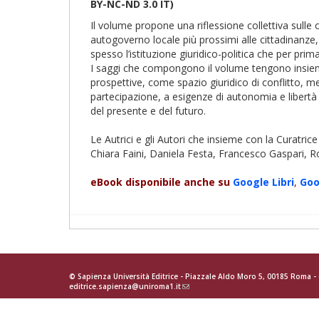
BY-NC-ND 3.0 IT)
Il volume propone una riflessione collettiva sulle
autogoverno locale più prossimi alle cittadinanze,
spesso l’istituzione giuridico-politica che per prim
I saggi che compongono il volume tengono insieme p
prospettive, come spazio giuridico di conflitto, 
partecipazione, a esigenze di autonomia e libertà 
del presente e del futuro.
Le Autrici e gli Autori che insieme con la Curatri
Chiara Faini, Daniela Festa, Francesco Gaspari, R
eBook disponibile anche su
Google
Libri
,
Goo
© Sapienza Università Editrice - Piazzale Aldo Moro 5, 00185 Roma 
editrice.sapienza@uniroma1.it
(link
sends
e-
mail)