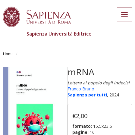
Togg
navig
Sapienza Università Editrice
Salta
al
Home
contenuto
principale
mRNA
Lettera al popolo degli indecisi
Franco Bruno
Sapienza per tutti
, 2024
€2,00
formato:
15,5x23,5
pagine:
16