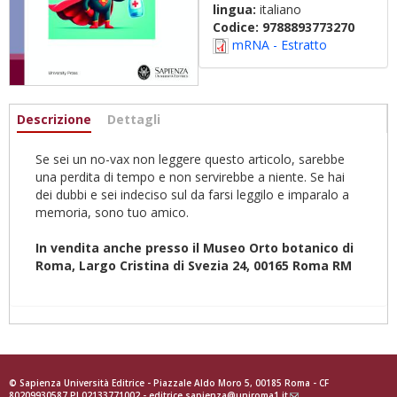
lingua:
italiano
Codice:
9788893773270
mRNA - Estratto
Informazioni
Descrizione
(scheda
Dettagli
attiva)
Se sei un no-vax non leggere questo articolo, sarebbe
una perdita di tempo e non servirebbe a niente. Se hai
dei dubbi e sei indeciso sul da farsi leggilo e imparalo a
memoria, sono tuo amico.
In vendita anche presso il Museo Orto botanico di
Roma, Largo Cristina di Svezia 24, 00165 Roma RM
© Sapienza Università Editrice - Piazzale Aldo Moro 5, 00185 Roma - CF
80209930587 PI 02133771002 -
editrice.sapienza@uniroma1.it
(link