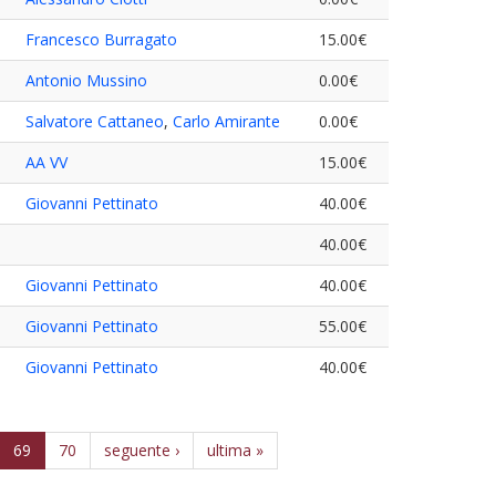
Francesco Burragato
15.00€
Antonio Mussino
0.00€
Salvatore Cattaneo
,
Carlo Amirante
0.00€
AA VV
15.00€
Giovanni Pettinato
40.00€
40.00€
Giovanni Pettinato
40.00€
Giovanni Pettinato
55.00€
Giovanni Pettinato
40.00€
69
70
seguente ›
ultima »