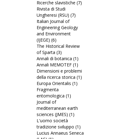
Ricerche slavistiche (7)
testi)
filter
Medicina
Apply
Rivista di Studi
italiani
nei
Ricerche
Ungheresi (RSU) (7)
filter
Apply
Secoli
slavistiche
Italian Journal of
Rivista
filter
filter
Engineering Geology
di
and Environment
Studi
(IJEGE) (6)
Apply
Ungheresi
The Historical Review
Italian
(RSU)
of Sparta (3)
Journal
Apply
filter
Annali di botanica (1)
of
The
Apply
Annali MEMOTEF (1)
Engineering
Historical
Apply
Annali
Dimensioni e problemi
Geology
Review
Annali
di
della ricerca storica (1)
and
of
MEMOTEF
botanica
Apply
Europa Orientalis (1)
Environment
Sparta
Apply
filter
filter
Dimensioni
Fragmenta
(IJEGE)
filter
Europa
e
entomologica (1)
filter
Apply
Orientalis
problemi
Journal of
Fragmenta
filter
della
mediterranean earth
entomologica
ricerca
sciences (JMES) (1)
filter
Apply
storica
L'uomo società
Journal
filter
tradizione sviluppo (1)
of
Apply
Lucius Annaeus Seneca
mediterranean
L'uomo