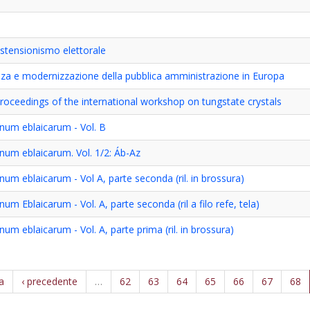
stensionismo elettorale
enza e modernizzazione della pubblica amministrazione in Europa
proceedings of the international workshop on tungstate crystals
onum eblaicarum - Vol. B
num eblaicarum. Vol. 1/2: Áb-Az
num eblaicarum - Vol A, parte seconda (ril. in brossura)
um Eblaicarum - Vol. A, parte seconda (ril a filo refe, tela)
num eblaicarum - Vol. A, parte prima (ril. in brossura)
a
‹ precedente
…
62
63
64
65
66
67
68