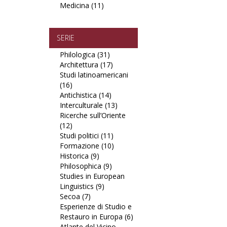
Medicina (11)
filter
Apply
Politica,
Scienze
Medicina
Economia
sociali
filter
filter
filter
SERIE
Philologica (31)
Apply
Architettura (17)
Philologica
Apply
Studi latinoamericani
filter
Architettura
(16)
Apply
filter
Antichistica (14)
Studi
Apply
Interculturale (13)
latinoamericani
Antichistica
Apply
Ricerche sull’Oriente
filter
filter
Interculturale
(12)
Apply
filter
Studi politici (11)
Ricerche
Apply
Formazione (10)
sull’Oriente
Studi
Apply
Historica (9)
filter
Apply
politici
Formazione
Philosophica (9)
Historica
Apply
filter
filter
Studies in European
filter
Philosophica
Linguistics (9)
Apply
filter
Secoa (7)
Apply
Studies
Esperienze di Studio e
Secoa
in
Restauro in Europa (6)
filter
European
Apply
Atlante del Vicino
Linguistics
Esperienze