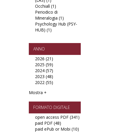
(LAS) (1)
Apply
earth
società
Occhialì (1)
Lucius
Apply
sciences
tradizione
Periodico di
Annaeus
Occhialì
(JMES)
sviluppo
Mineralogia (1)
Seneca
filter
Apply
filter
filter
Psychology Hub (PSY-
(LAS)
Periodico
HUB) (1)
filter
Apply
di
Psychology
Mineralogia
Hub
filter
(PSY-
ANNO
HUB)
2026 (21)
Apply
filter
2025 (59)
2026
Apply
2024 (57)
filter
2025
Apply
2023 (48)
filter
2024
Apply
2022 (55)
filter
2023
Apply
filter
2022
Mostra +
filter
FORMATO DIGITALE
open access PDF (341)
Apply
paid PDF (48)
Apply
open
paid ePub or Mobi (10)
paid
Apply
access