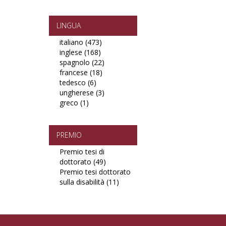
PDF
paid
PDF
filter
ePub
filter
or
LINGUA
Mobi
italiano (473)
Apply
filter
inglese (168)
Apply
italiano
spagnolo (22)
inglese
filter
Apply
francese (18)
filter
Apply
spagnolo
tedesco (6)
Apply
francese
filter
ungherese (3)
tedesco
filter
Apply
greco (1)
Apply
filter
ungherese
greco
filter
filter
PREMIO
Premio tesi di
dottorato (49)
Apply
Premio tesi dottorato
Premio
sulla disabilità (11)
tesi
Apply
di
Premio
dottorato
tesi
filter
dottorato
sulla