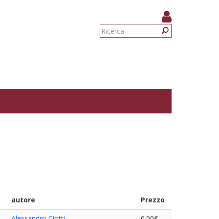
Form
di
Ricerca
ricerca
autore
Prezzo
Alessandro Ciotti
0.00€