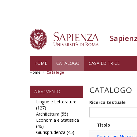
Sapienz
Salta
HOME
CATALOGO
CASA EDITRICE
al
Home
Catalogo
contenuto
principale
CATALOGO
ARGOMENTO
Lingue e Letterature
Ricerca testuale
(127)
Apply
Architettura (55)
Lingue
Apply
Economia e Statistica
e
Architettura
Titolo
(46)
Apply
Letterature
filter
Giurisprudenza (45)
Economia
filter
Apply
Roma anni Novanta