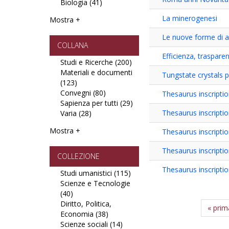
Biologia (41)
e
Apply
Giurisprudenza
Statistica
Biologia
filter
La minerogenesi
Mostra +
filter
filter
Le nuove forme di a
COLLANA
Efficienza, traspar
Studi e Ricerche (200)
Apply
Materiali e documenti
Studi
Tungstate crystals 
(123)
Apply
e
Convegni (80)
Materiali
Apply
Ricerche
Thesaurus inscripti
Sapienza per tutti (29)
e
Convegni
filter
Apply
Thesaurus inscriptio
Varia (28)
documenti
Apply
filter
Sapienza
filter
Varia
per
Mostra +
Thesaurus inscriptio
filter
tutti
filter
Thesaurus inscription
COLLEZIONE
Thesaurus inscriptio
Studi umanistici (115)
Apply
Scienze e Tecnologie
Studi
(40)
Apply
umanistici
Diritto, Politica,
Scienze
filter
« prim
Economia (38)
e
Apply
Scienze sociali (14)
Tecnologie
Diritto,
Apply