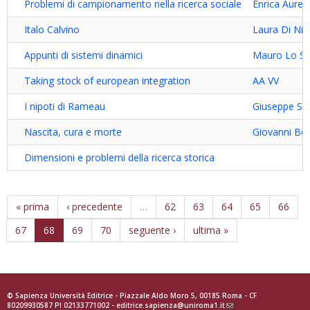
Problemi di campionamento nella ricerca sociale
Enrica Aureli 
Italo Calvino
Laura Di Nic
Appunti di sistemi dinamici
Mauro Lo Sc
Taking stock of european integration
AA VV
I nipoti di Rameau
Giuseppe Sell
Nascita, cura e morte
Giovanni Ber
Dimensioni e problemi della ricerca storica
« prima
‹ precedente
…
62
63
64
65
66
67
68
69
70
seguente ›
ultima »
© Sapienza Università Editrice - Piazzale Aldo Moro 5, 00185 Roma - CF
80209930587 PI 02133771002 -
editrice.sapienza@uniroma1.it
(link