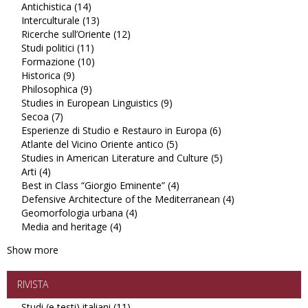
Antichistica (14)
Apply
filter
Studi
Interculturale (13)
Antichistica
Apply
latinoamericani
Ricerche sull’Oriente (12)
filter
Interculturale
Apply
filter
Studi politici (11)
Apply
filter
Ricerche
Formazione (10)
Studi
Apply
sull’Oriente
Historica (9)
Apply
politici
Formazione
filter
Philosophica (9)
Historica
Apply
filter
filter
Studies in European Linguistics (9)
filter
Philosophica
Apply
Secoa (7)
Apply
filter
Studies
Esperienze di Studio e Restauro in Europa (6)
Secoa
in
Apply
Atlante del Vicino Oriente antico (5)
filter
European
Apply
Esperienze
Studies in American Literature and Culture (5)
Linguistics
Atlante
di
Apply
Arti (4)
Apply
filter
del
Studio
Studies
Best in Class “Giorgio Eminente” (4)
Arti
Vicino
Apply
e
in
Defensive Architecture of the Mediterranean (4)
filter
Oriente
Best
Restauro
American
Apply
Geomorfologia urbana (4)
Apply
antico
in
in
Literature
Defensive
Media and heritage (4)
Apply
Geomorfologia
filter
Class
Europa
and
Architecture
Media
urbana
“Giorgio
filter
Culture
of
Show more
and
filter
Eminente”
filter
the
heritage
filter
Mediterranean
filter
filter
RIVISTA
Studi (e testi) italiani (11)
Apply