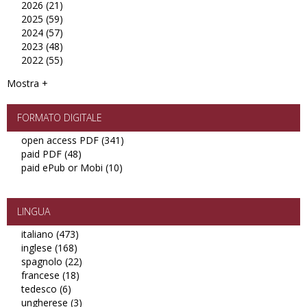
2026 (21)
Apply
filter
2025 (59)
2026
Apply
2024 (57)
filter
2025
Apply
2023 (48)
filter
2024
Apply
2022 (55)
filter
2023
Apply
filter
2022
Mostra +
filter
FORMATO DIGITALE
open access PDF (341)
Apply
paid PDF (48)
Apply
open
paid ePub or Mobi (10)
paid
Apply
access
PDF
paid
PDF
filter
ePub
filter
or
LINGUA
Mobi
italiano (473)
Apply
filter
inglese (168)
Apply
italiano
spagnolo (22)
inglese
filter
Apply
francese (18)
filter
Apply
spagnolo
tedesco (6)
Apply
francese
filter
ungherese (3)
tedesco
filter
Apply