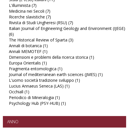
L'illuminista (7)
Apply
Studi
Medicina nei Secoli (7)
L'illuminista
Apply
(e
Ricerche slavistiche (7)
filter
Medicina
Apply
testi)
Rivista di Studi Ungheresi (RSU) (7)
nei
Ricerche
italiani
Apply
Italian Journal of Engineering Geology and Environment (IJEGE)
Secoli
slavistiche
filter
Rivista
(6)
Apply
filter
filter
di
The Historical Review of Sparta (3)
Italian
Studi
Apply
Annali di botanica (1)
Journal
Apply
Ungheresi
The
Annali MEMOTEF (1)
of
Apply
Annali
(RSU)
Historical
Dimensioni e problemi della ricerca storica (1)
Engineering
Annali
di
filter
Review
Apply
Europa Orientalis (1)
Geology
Apply
MEMOTEF
botanica
of
Dimensioni
Fragmenta entomologica (1)
and
Europa
filter
filter
Apply
Sparta
e
Journal of mediterranean earth sciences (JMES) (1)
Environment
Orientalis
Fragmenta
filter
problemi
Apply
L'uomo società tradizione sviluppo (1)
(IJEGE)
filter
entomologica
Apply
della
Journal
Lucius Annaeus Seneca (LAS) (1)
filter
filter
Apply
L'uomo
ricerca
of
Occhialì (1)
Apply
Lucius
società
storica
mediterranea
Periodico di Mineralogia (1)
Occhialì
Apply
Annaeus
tradizione
filter
earth
Psychology Hub (PSY-HUB) (1)
filter
Periodico
Apply
Seneca
sviluppo
sciences
di
Psychology
(LAS)
filter
(JMES)
Mineralogia
Hub
filter
filter
filter
(PSY-
ANNO
HUB)