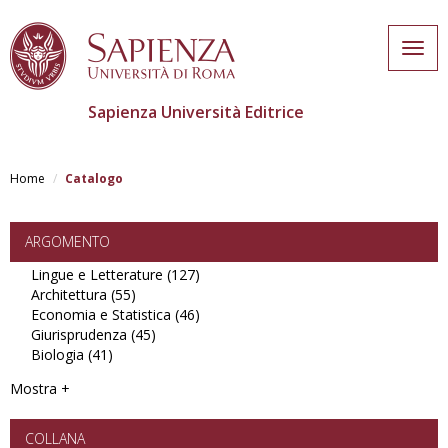
Togg
navig
Sapienza Università Editrice
Salta
al
Home
Catalogo
contenuto
principale
ARGOMENTO
Lingue e Letterature (127)
Apply
Architettura (55)
Apply
Lingue
Economia e Statistica (46)
Architettura
e
Apply
Giurisprudenza (45)
filter
Apply
Letterature
Economia
Biologia (41)
Apply
Giurisprudenza
filter
e
Biologia
filter
Statistica
Mostra +
filter
filter
COLLANA