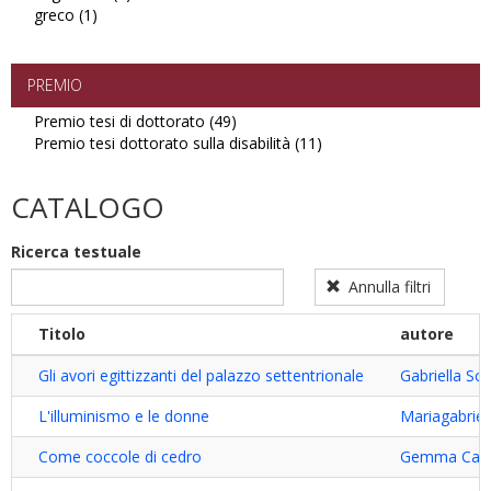
greco (1)
Apply
filter
ungherese
greco
filter
filter
PREMIO
Premio tesi di dottorato (49)
Apply
Premio tesi dottorato sulla disabilità (11)
Premio
Apply
tesi
Premio
di
tesi
CATALOGO
dottorato
dottorato
filter
sulla
Ricerca testuale
disabilità
filter
Annulla filtri
Titolo
autore
Gli avori egittizzanti del palazzo settentrionale
Gabriella Sc
L'illuminismo e le donne
Mariagabriel
Come coccole di cedro
Gemma Caste