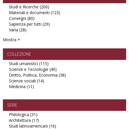
Studi e Ricerche (200)
Apply
Materiali e documenti (123)
Studi
Apply
Convegni (80)
Apply
e
Materiali
Sapienza per tutti (29)
Convegni
Ricerche
Apply
e
Varia (28)
Apply
filter
filter
Sapienza
documenti
Varia
per
filter
Mostra +
filter
tutti
filter
COLLEZIONE
Studi umanistici (115)
Apply
Scienze e Tecnologie (40)
Studi
Apply
Diritto, Politica, Economia (38)
umanistici
Scienze
Apply
Scienze sociali (14)
Apply
filter
e
Diritto,
Medicina (11)
Apply
Scienze
Tecnologie
Politica,
Medicina
sociali
filter
Economia
filter
filter
filter
SERIE
Philologica (31)
Apply
Architettura (17)
Philologica
Apply
Studi latinoamericani (16)
filter
Architettura
Apply