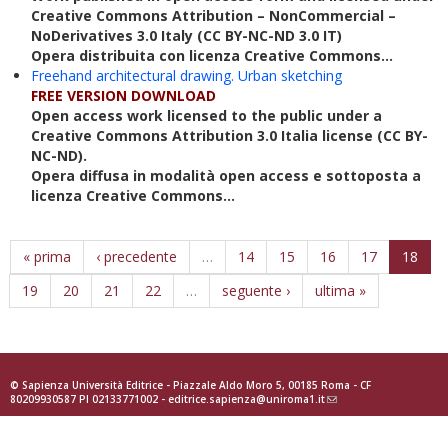
Creative Commons Attribution – NonCommercial –
NoDerivatives 3.0 Italy (CC BY-NC-ND 3.0 IT)
Opera distribuita con licenza Creative Commons...
Freehand architectural drawing. Urban sketching
FREE VERSION DOWNLOAD
Open access work licensed to the public under a
Creative Commons Attribution 3.0 Italia license (CC BY-
NC-ND).
Opera diffusa in modalità open access e sottoposta a
licenza Creative Commons...
« prima
‹ precedente
…
14
15
16
17
18
19
20
21
22
…
seguente ›
ultima »
© Sapienza Università Editrice - Piazzale Aldo Moro 5, 00185 Roma - CF
80209930587 PI 02133771002 -
editrice.sapienza@uniroma1.it
(link
sends
e-
mail)