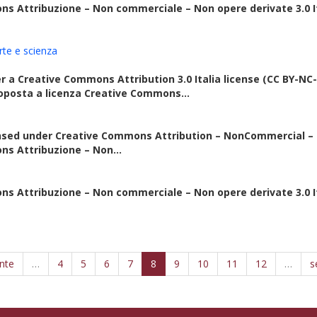
ns Attribuzione – Non commerciale – Non opere derivate 3.0 It
rte e scienza
r a Creative Commons Attribution 3.0 Italia license (CC BY-NC
oposta a licenza Creative Commons...
nsed under Creative Commons Attribution – NonCommercial – No
ns Attribuzione – Non...
ns Attribuzione – Non commerciale – Non opere derivate 3.0 It
nte
…
4
5
6
7
8
9
10
11
12
…
s