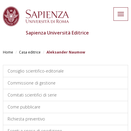
Togg
navig
Sapienza Università Editrice
Salta
al
Home
Casa editrice
Aleksander Naumow
contenuto
principale
Consiglio scientifico-editoriale
Commissione di gestione
Comitati scientifici di serie
Come pubblicare
Richiesta preventivo
Sconti e spese di spedizione