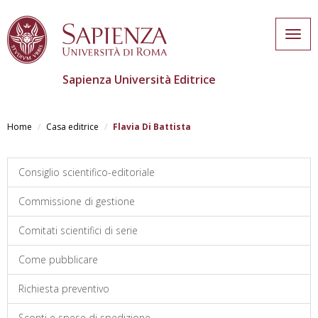
Togg
navig
Sapienza Università Editrice
Salta
al
Home
Casa editrice
Flavia Di Battista
contenuto
principale
Consiglio scientifico-editoriale
Commissione di gestione
Comitati scientifici di serie
Come pubblicare
Richiesta preventivo
Sconti e spese di spedizione