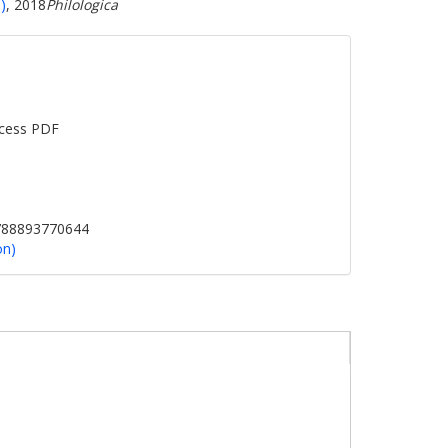
)
, 2018
Philologica
cess PDF
9788893770644
on)