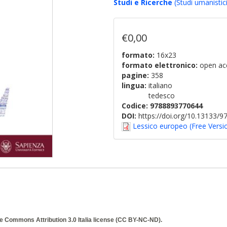
Studi e Ricerche
(Studi umanistici
€0,00
formato:
16x23
formato elettronico:
open ac
pagine:
358
lingua:
italiano
tedesco
Codice:
9788893770644
DOI:
https://doi.org/10.13133/
Lessico europeo (Free Versi
e Commons Attribution 3.0 Italia
license (CC BY-NC-ND).