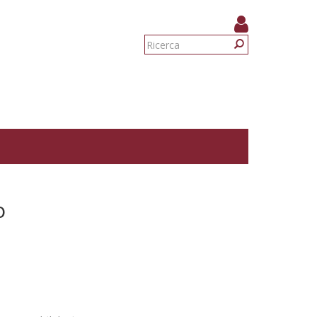
Form
di
Ricerca
ricerca
o