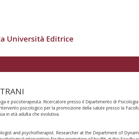
a Università Editrice
 TRANI
oga e psicoterapeuta. Ricercatore presso il Dipartimento di Psicologia 
ntervento psicologico per la promozione della salute presso la Facoltà 
a in età adulta che evolutiva.
ologist and psychotherapist. Researcher at the Department of Dynamic
ychological intervention for the promotion of health at the Faculty 