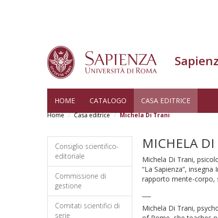
Sapienz
Salta
HOME
CATALOGO
CASA EDITRICE
al
Home
Casa editrice
Michela Di Trani
contenuto
principale
MICHELA DI
Consiglio scientifico-
editoriale
Michela Di Trani, psicol
“La Sapienza”, insegna I
Commissione di
rapporto mente-corpo, si
gestione
___
Comitati scientifici di
Michela Di Trani, psych
serie
of Rome, she teaches ps