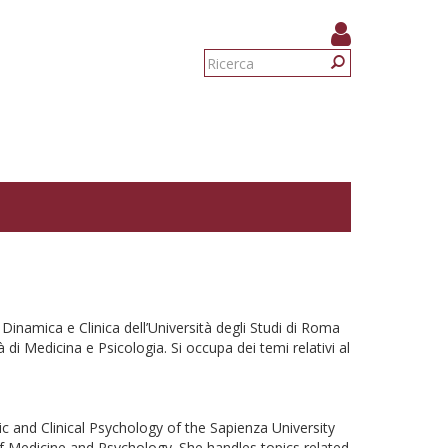
Form
di
Ricerca
ricerca
Dinamica e Clinica dell’Università degli Studi di Roma
di Medicina e Psicologia. Si occupa dei temi relativi al
 and Clinical Psychology of the Sapienza University
of Medicine and Psychology. She handles topics related