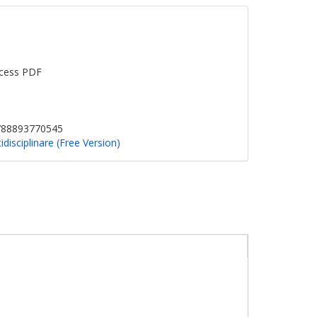
cess PDF
9788893770545
tidisciplinare (Free Version)