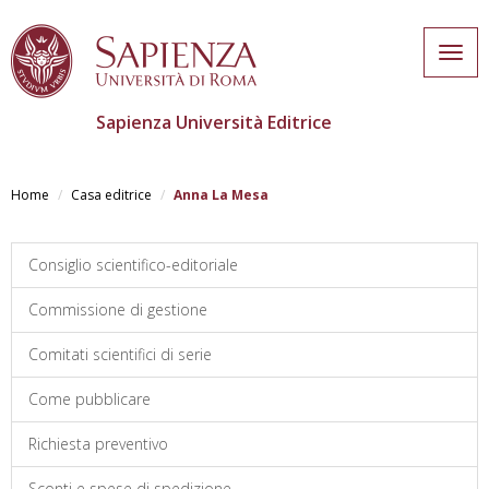
Togg
navig
Sapienza Università Editrice
Salta
al
Home
Casa editrice
Anna La Mesa
contenuto
principale
Consiglio scientifico-editoriale
Commissione di gestione
Comitati scientifici di serie
Come pubblicare
Richiesta preventivo
Sconti e spese di spedizione