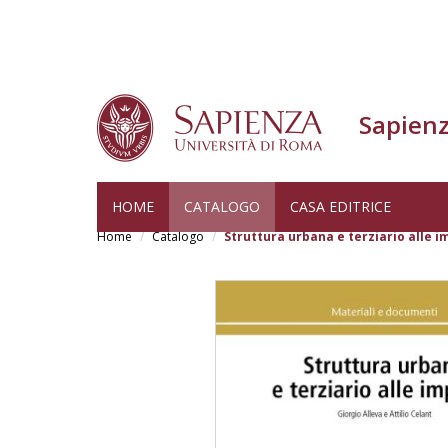
Sapienz
Salta
HOME
CATALOGO
CASA EDITRICE
al
Home
Catalogo
Struttura urbana e terziario alle 
contenuto
principale