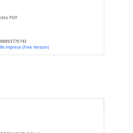
cess PDF
9788893770743
alle imprese (Free Version)