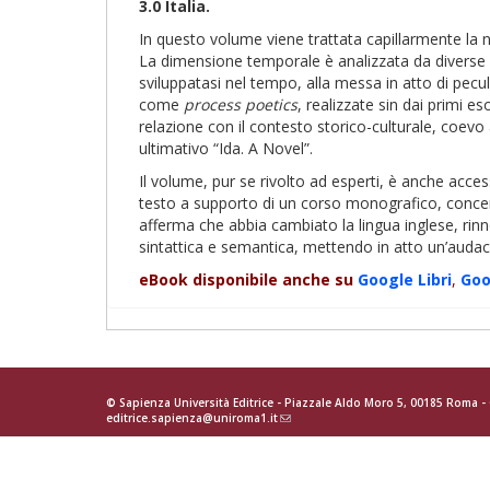
3.0 Italia.
In questo volume viene trattata capillarmente la 
La dimensione temporale è analizzata da diverse ang
sviluppatasi nel tempo, alla messa in atto di pecul
come
process poetics
, realizzate sin dai primi e
relazione con il contesto storico-culturale, coevo 
ultimativo “Ida. A Novel”.
Il volume, pur se rivolto ad esperti, è anche accessi
testo a supporto di un corso monografico, concentra
afferma che abbia cambiato la lingua inglese, rinn
sintattica e semantica, mettendo in atto un’audac
eBook disponibile anche su
Google
Libri
,
Go
© Sapienza Università Editrice - Piazzale Aldo Moro 5, 00185 Roma 
editrice.sapienza@uniroma1.it
(link
sends
e-
mail)