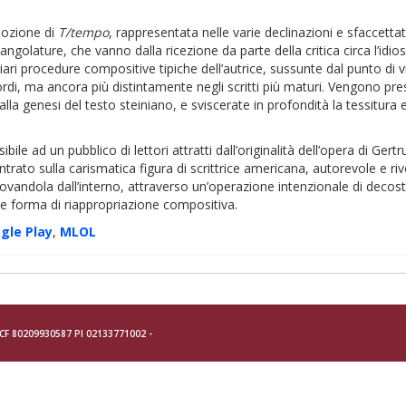
nozione di
T/tempo
, rappresentata nelle varie declinazioni e sfaccettatur
olature, che vanno dalla ricezione da parte della critica circa l’idiosi
iari procedure compositive tipiche dell’autrice, sussunte dal punto di v
sordi, ma ancora più distintamente negli scritti più maturi. Vengono pres
alla genesi del testo steiniano, e sviscerate in profondità la tessitura
bile ad un pubblico di lettori attratti dall’originalità dell’opera di Ger
to sulla carismatica figura di scrittrice americana, autorevole e rivol
ovandola dall’interno, attraverso un’operazione intenzionale di decos
e forma di riappropriazione compositiva.
og
le Play
,
MLOL
- CF 80209930587 PI 02133771002 -