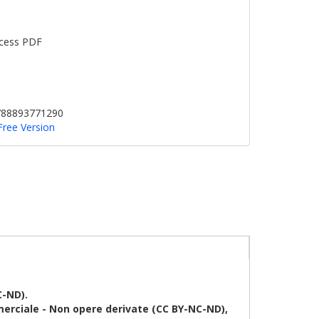
cess PDF
9788893771290
Free Version
C-ND).
erciale - Non opere derivate (CC BY-NC-ND),