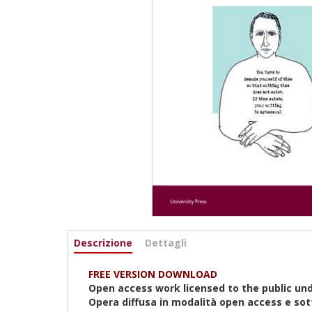
Informazioni
Descrizione
(scheda
Dettagli
attiva)
FREE VERSION DOWNLOAD
Open access work licensed to the public und
Opera diffusa in modalità open access e so