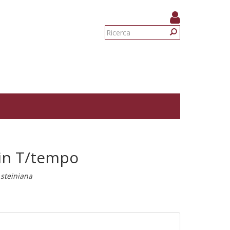
Form
di
Ricerca
ricerca
 in T/tempo
 steiniana