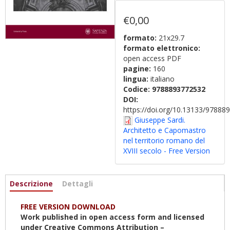
€0,00
formato:
21x29.7
formato elettronico:
open access PDF
pagine:
160
lingua:
italiano
Codice:
9788893772532
DOI:
https://doi.org/10.13133/9788
Giuseppe Sardi.
Architetto e Capomastro
nel territorio romano del
XVIII secolo - Free Version
Informazioni
Descrizione
(scheda
Dettagli
attiva)
FREE VERSION DOWNLOAD
Work published in open access form and licensed
under Creative Commons Attribution –