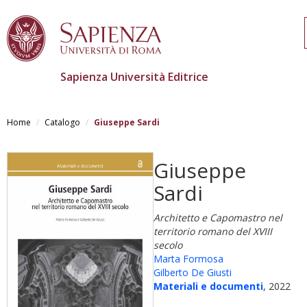
Sapienza Università Editrice
Salta
al
Home
Catalogo
Giuseppe Sardi
contenuto
principale
Giuseppe
Sardi
Architetto e Capomastro nel
territorio romano del XVIII
secolo
Marta Formosa
Gilberto De Giusti
Materiali e documenti
, 2022