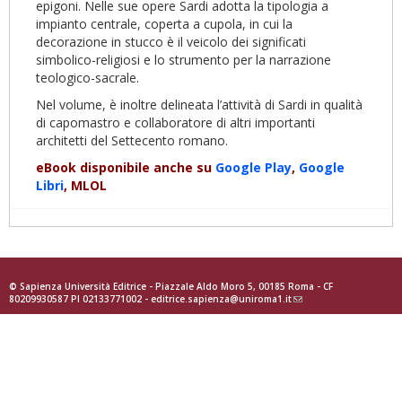
epigoni. Nelle sue opere Sardi adotta la tipologia a
impianto centrale, coperta a cupola, in cui la
decorazione in stucco è il veicolo dei significati
simbolico-religiosi e lo strumento per la narrazione
teologico-sacrale.
Nel volume, è inoltre delineata l’attività di Sardi in qualità
di capomastro e collaboratore di altri importanti
architetti del Settecento romano.
eBook disponibile anche su
Google Play
,
Google
Libri
, MLOL
© Sapienza Università Editrice - Piazzale Aldo Moro 5, 00185 Roma - CF
80209930587 PI 02133771002 -
editrice.sapienza@uniroma1.it
(link
sends
e-
mail)