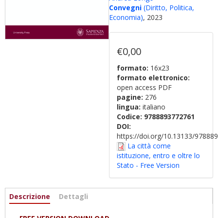
Convegni
(Diritto, Politica,
Economia)
, 2023
€0,00
formato:
16x23
formato elettronico:
open access PDF
pagine:
276
lingua:
italiano
Codice:
9788893772761
DOI:
https://doi.org/10.13133/9788
La città come
istituzione, entro e oltre lo
Stato - Free Version
Informazioni
Descrizione
(scheda
Dettagli
attiva)