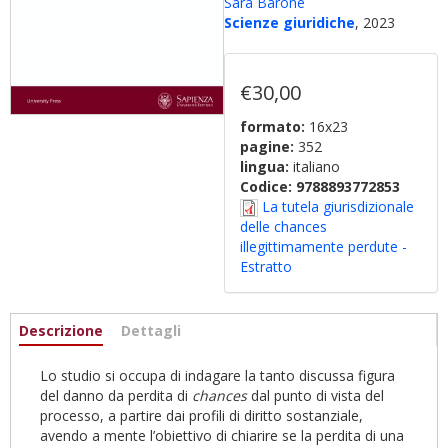
Sara Barone
Scienze giuridiche
, 2023
€30,00
formato:
16x23
pagine:
352
lingua:
italiano
Codice:
9788893772853
La tutela giurisdizionale
delle chances
illegittimamente perdute -
Estratto
Informazioni
Descrizione
(scheda
Dettagli
attiva)
Lo studio si occupa di indagare la tanto discussa figura
del danno da perdita di
chances
dal punto di vista del
processo, a partire dai profili di diritto sostanziale,
avendo a mente l’obiettivo di chiarire se la perdita di una