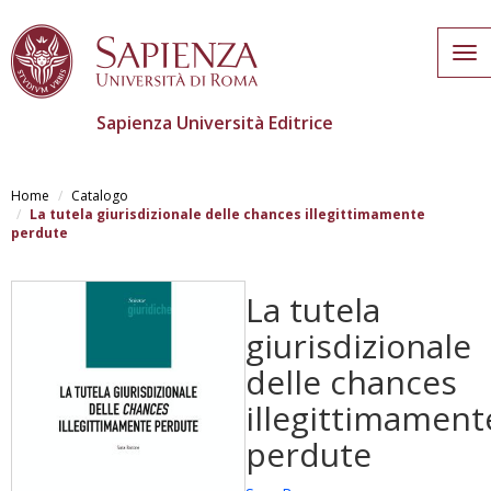
Tog
nav
Sapienza Università Editrice
Salta
al
Home
Catalogo
contenuto
La tutela giurisdizionale delle chances illegittimamente
principale
perdute
La tutela
giurisdizionale
delle chances
illegittimament
perdute