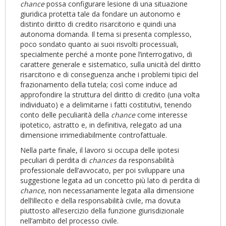
chance
possa configurare lesione di una situazione
giuridica protetta tale da fondare un autonomo e
distinto diritto di credito risarcitorio e quindi una
autonoma domanda. Il tema si presenta complesso,
poco sondato quanto ai suoi risvolti processuali,
specialmente perché a monte pone l’interrogativo, di
carattere generale e sistematico, sulla unicità del diritto
risarcitorio e di conseguenza anche i problemi tipici del
frazionamento della tutela; così come induce ad
approfondire la struttura del diritto di credito (una volta
individuato) e a delimitarne i fatti costitutivi, tenendo
conto delle peculiarità della
chance
come interesse
ipotetico, astratto e, in definitiva, relegato ad una
dimensione irrimediabilmente controfattuale.
Nella parte finale, il lavoro si occupa delle ipotesi
peculiari di perdita di
chances
da responsabilità
professionale dell’avvocato, per poi sviluppare una
suggestione legata ad un concetto più lato di perdita di
chance
, non necessariamente legata alla dimensione
dell’illecito e della responsabilità civile, ma dovuta
piuttosto all’esercizio della funzione giurisdizionale
nell’ambito del processo civile.