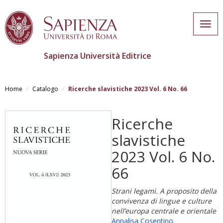
Togg
navig
Sapienza Università Editrice
Salta
al
Home
Catalogo
Ricerche slavistiche 2023 Vol. 6 No. 66
contenuto
principale
Ricerche
slavistiche
2023 Vol. 6 No.
66
Strani legami. A proposito della
convivenza di lingue e culture
nell’europa centrale e orientale
Annalisa Cosentino