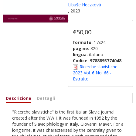
Libuše Heczková
, 2023
€50,00
formato:
17x24
pagine:
320
lingua:
italiano
Codice:
9788893774048
Ricerche slavistiche
2023 Vol. 6 No. 66 -
Estratto
Informazioni
Descrizione
(scheda
Dettagli
attiva)
"Ricerche slavistiche" is the first Italian Slavic journal
created after the WWII. It was founded in 1952 by the
founder of Slavic philology in Italy, Giovanni Maver. For a
long time, it was characterised by the centrality given to