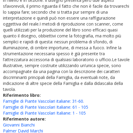
in rilievo e in sezione. Il disegno presenta però due aspetti
sfavorevoli, il primo riguarda il fatto che non è facile da trovarechi
lo sappia fare; secondo che si tratta pur sempre di una
interpretazione e quindi può non essere una raffigurazione
oggettiva del reale.I metodi di riproduzione con scanner, come
quelli utilizzati per la produzione del libro sono efficaci quasi
quanto il disegno, obbiettivi come la fotografia, ma molto più
semplici e rapidi di questa: nessun problema di sfondo, di
illuminazione, di ombre importune, di messa a fuoco. Infine la
strumentazione necessaria spesso è già presente tra
l’attrezzatura accessoria di qualsiasi laboratorio o ufficio.Le tavole
illustrative, sempre costruite utilizzando un’unica specie, sono
accompagnate da una pagina con la descrizione dei caratteri
discriminanti principali della Famiglia, da eventuali note, da
indicazione di altre specie della Famiglia e dalla didascalia della
tavola.
Riferimento libro:
Famiglie di Piante Vascolari italiane: 31-60.
Famiglie di Piante Vascolari Italiane: 61 - 105
Famiglie di Piante Vascolari Italiane: 1 - 105
Riferimento autore:
Giovanni Bianchi
Palmer David Marchi