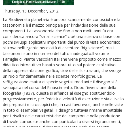
Thursday, 13 December, 2012
La Biodiversità planetaria è ancora scarsamente conosciuta e la
tassonomia è il mezzo principale per l’individuazione delle sue
componenti. La tassonomia che fino a non molti anni fa era
considerata ancora “small science” cioè una scienza di base con
pochi sviluppi applicativi importanti dal punto di vista economico,
si trova nell’urgente necessità di diventare “big science”, ma i
tassonomi sono in numero del tutto inadeguato.Il volume
Famiglie di Piante Vascolari Italiane viene proposto come mezzo
didattico introduttivo basato sopratutto sul potere esplicativo
della rappresentazione grafica, cioè delle illustrazioni, che svolge
un ruolo fondamentale nelle scienze morfologiche. La
raffigurazione esatta di specie vegetali mediante il disegno si è
sviluppata nel corso del Rinascimento. Dopo l’invenzione della
fotografia (1837), questa si affianca al disegno sostituendolo
progressivamente, per fedeltà e velocità di esecuzione sia a livello
dei preparati microscopici che, in casi favorevoli, anche nelle viste
in toto di esemplari vegetali. Il disegno tuttavia rimane imbattibile
per il risalto delle caratteristiche dei campioni e nella produzione
di tavole composte anche con particolari a diversi ingrandimenti,