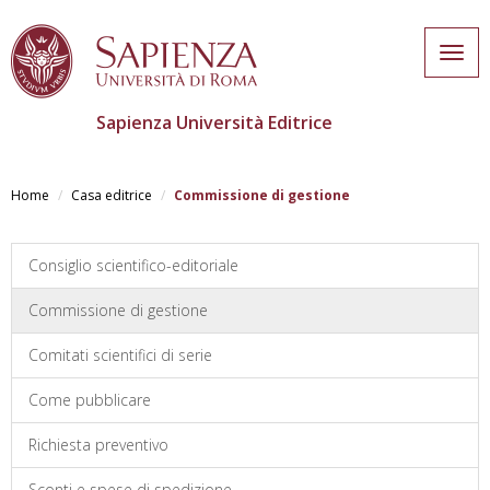
Togg
navig
Sapienza Università Editrice
Skip
to
Home
Casa editrice
Commissione di gestione
main
content
Consiglio scientifico-editoriale
Commissione di gestione
Comitati scientifici di serie
Come pubblicare
Richiesta preventivo
Sconti e spese di spedizione