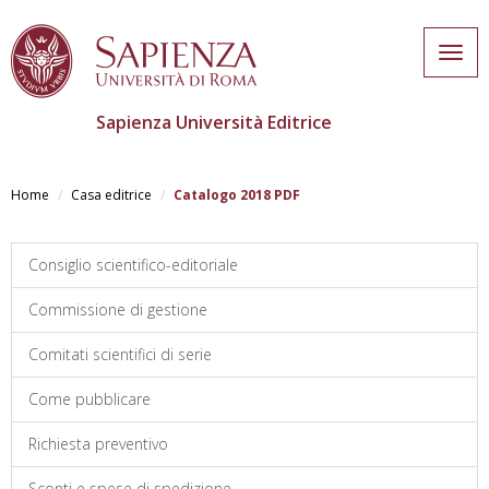
Togg
navig
Sapienza Università Editrice
Skip
to
Home
Casa editrice
Catalogo 2018 PDF
main
content
Consiglio scientifico-editoriale
Commissione di gestione
Comitati scientifici di serie
Come pubblicare
Richiesta preventivo
Sconti e spese di spedizione