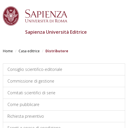
Sapienza Università Editrice
Skip
to
Home
Casa editrice
Distributore
main
content
Consiglio scientifico-editoriale
Commissione di gestione
Comitati scientifici di serie
Come pubblicare
Richiesta preventivo
Sconti e spese di spedizione