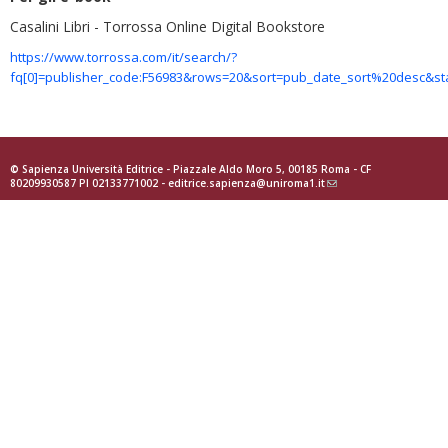
Casalini Libri - Torrossa Online Digital Bookstore
https://www.torrossa.com/it/search/?
fq[0]=publisher_code:F56983&rows=20&sort=pub_date_sort%20desc&st
© Sapienza Università Editrice - Piazzale Aldo Moro 5, 00185 Roma - CF
80209930587 PI 02133771002 -
editrice.sapienza@uniroma1.it
(link
sends
e-
mail)