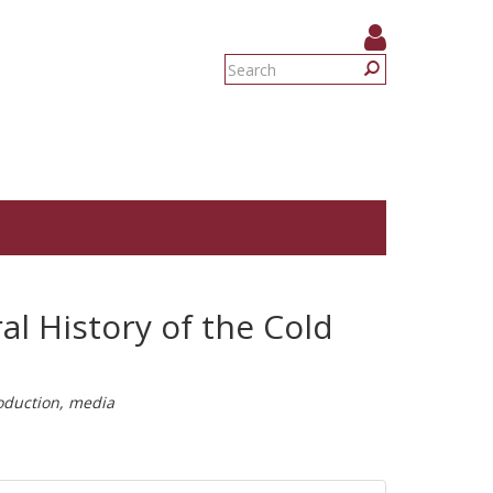
Search
form
Search
al History of the Cold
roduction, media