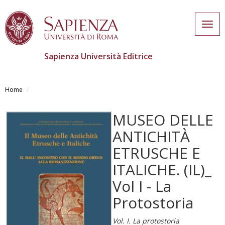
Togg
navig
Sapienza Università Editrice
Skip
to
Home
main
content
MUSEO DELLE
ANTICHITÀ
ETRUSCHE E
ITALICHE. (IL)_
Vol I - La
Protostoria
Vol. I. La protostoria