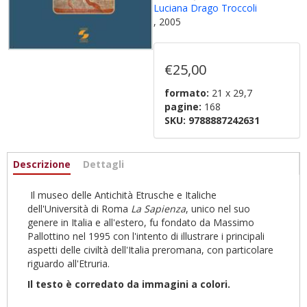
Luciana Drago Troccoli
, 2005
€25,00
formato:
21 x 29,7
pagine:
168
SKU:
9788887242631
Informazioni
Descrizione
(active
Dettagli
tab)
Il museo delle Antichità Etrusche e Italiche
dell'Università di Roma
La Sapienza
, unico nel suo
genere in Italia e all'estero, fu fondato da Massimo
Pallottino nel 1995 con l'intento di illustrare i principali
aspetti delle civiltà dell'Italia preromana, con particolare
riguardo all'Etruria.
Il testo è corredato da immagini a colori.