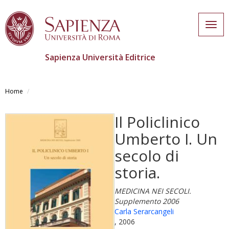
Togg
navig
Sapienza Università Editrice
Skip
to
Home
main
content
Il Policlinico
Umberto I. Un
secolo di
storia.
MEDICINA NEI SECOLI.
Supplemento 2006
Carla Serarcangeli
, 2006