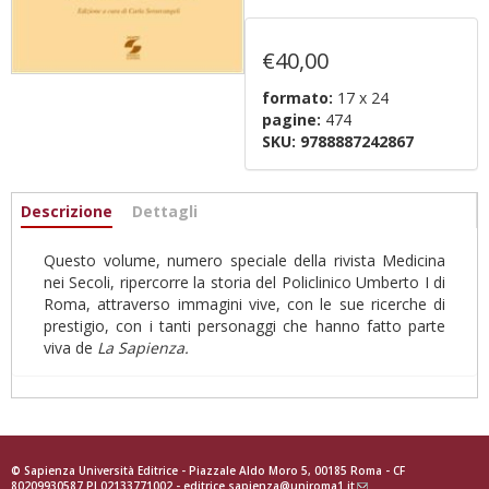
€40,00
formato:
17 x 24
pagine:
474
SKU:
9788887242867
Informazioni
Descrizione
(active
Dettagli
tab)
Questo volume, numero speciale della rivista Medicina
nei Secoli, ripercorre la storia del Policlinico Umberto I di
Roma, attraverso immagini vive, con le sue ricerche di
prestigio, con i tanti personaggi che hanno fatto parte
viva de
La Sapienza.
© Sapienza Università Editrice - Piazzale Aldo Moro 5, 00185 Roma - CF
80209930587 PI 02133771002 -
editrice.sapienza@uniroma1.it
(link