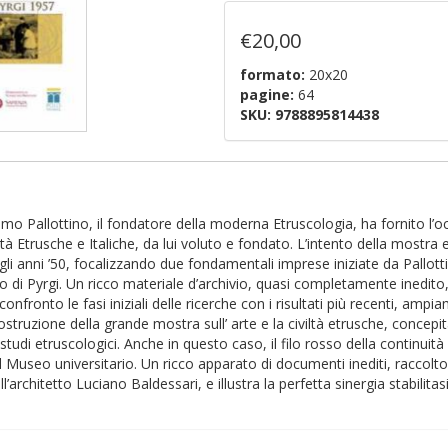
€20,00
formato:
20x20
pagine:
64
SKU:
9788895814438
imo Pallottino, il fondatore della moderna Etruscologia, ha fornito l’
 Etrusche e Italiche, da lui voluto e fondato. L’intento della mostra e
i anni ’50, focalizzando due fondamentali imprese iniziate da Pallottino
vo di Pyrgi. Un ricco materiale d’archivio, quasi completamente inedit
onfronto le fasi iniziali delle ricerche con i risultati più recenti, a
ricostruzione della grande mostra sull’ arte e la civiltà etrusche, concep
tudi etruscologici. Anche in questo caso, il filo rosso della continuit
l Museo universitario. Un ricco apparato di documenti inediti, raccolto 
’architetto Luciano Baldessari, e illustra la perfetta sinergia stabilitas