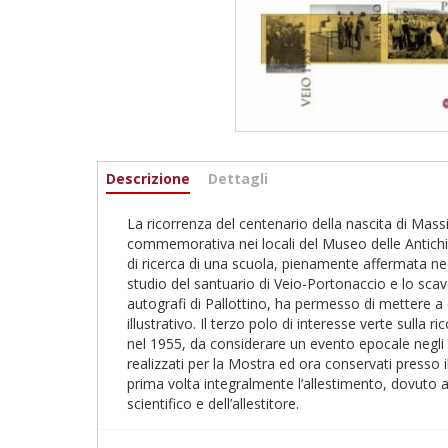
Informazioni
Descrizione
(active
Dettagli
tab)
La ricorrenza del centenario della nascita di Mass
commemorativa nei locali del Museo delle Antichità
di ricerca di una scuola, pienamente affermata negl
studio del santuario di Veio-Portonaccio e lo sca
autografi di Pallottino, ha permesso di mettere a c
illustrativo. Il terzo polo di interesse verte sulla 
nel 1955, da considerare un evento epocale negli s
realizzati per la Mostra ed ora conservati presso i
prima volta integralmente l’allestimento, dovuto all
scientifico e dell’allestitore.