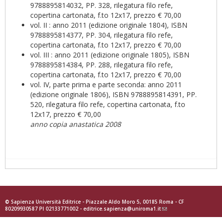
9788895814032, PP. 328, rilegatura filo refe,
copertina cartonata, f.to 12x17, prezzo € 70,00
vol. II : anno 2011 (edizione originale 1804), ISBN
9788895814377, PP. 304, rilegatura filo refe,
copertina cartonata, f.to 12x17, prezzo € 70,00
vol. III : anno 2011 (edizione originale 1805), ISBN
9788895814384, PP. 288, rilegatura filo refe,
copertina cartonata, f.to 12x17, prezzo € 70,00
vol. IV, parte prima e parte seconda: anno 2011
(edizione originale 1806), ISBN 9788895814391, PP.
520, rilegatura filo refe, copertina cartonata, f.to
12x17, prezzo € 70,00
anno copia anastatica 2008
© Sapienza Università Editrice - Piazzale Aldo Moro 5, 00185 Roma - CF
80209930587 PI 02133771002 -
editrice.sapienza@uniroma1.it
(link
sends