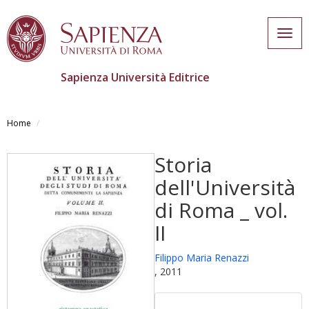
Togg
navig
Sapienza Università Editrice
Skip
to
Home
main
content
Storia
dell'Università
di Roma _ vol.
II
Filippo Maria Renazzi
, 2011