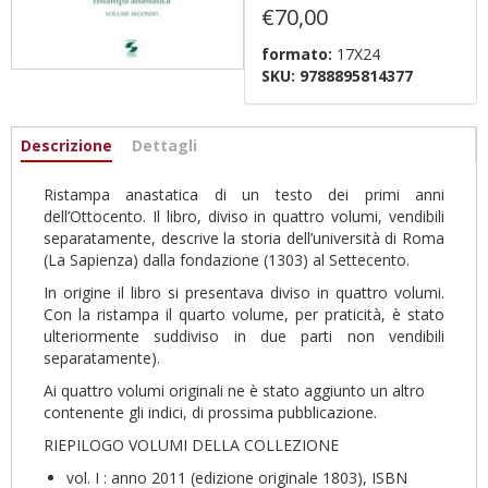
€70,00
formato:
17X24
SKU:
9788895814377
Informazioni
Descrizione
(active
Dettagli
tab)
Ristampa anastatica di un testo dei primi anni
dell’Ottocento. Il libro, diviso in quattro volumi, vendibili
separatamente, descrive la storia dell’università di Roma
(La Sapienza) dalla fondazione (1303) al Settecento.
In origine il libro si presentava diviso in quattro volumi.
Con la ristampa il quarto volume, per praticità, è stato
ulteriormente suddiviso in due parti non vendibili
separatamente).
Ai quattro volumi originali ne è stato aggiunto un altro
contenente gli indici, di prossima pubblicazione.
RIEPILOGO VOLUMI DELLA COLLEZIONE
vol. I : anno 2011 (edizione originale 1803), ISBN