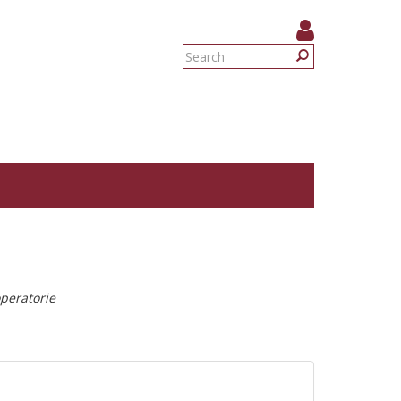
Search
form
Search
peratorie