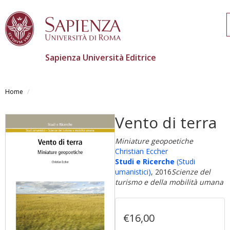
Sapienza Università Editrice
Skip
to
Home
main
content
Vento di terra
Miniature geopoetiche
Christian Eccher
Studi e Ricerche
(Studi
umanistici)
, 2016
Scienze del
turismo e della mobilità umana
€16,00