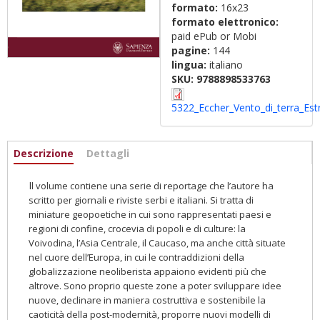
formato:
16x23
formato elettronico:
paid ePub or Mobi
pagine:
144
lingua:
italiano
SKU:
9788898533763
5322_Eccher_Vento_di_terra_Estr
Informazioni
Descrizione
(active
Dettagli
tab)
I
l volume contiene una serie di reportage che l’autore ha
scritto per giornali e riviste serbi e italiani. Si tratta di
miniature geopoetiche in cui sono rappresentati paesi e
regioni di confine, crocevia
di popoli e di culture: la
Voivodina, l’Asia Centrale, il Caucaso, ma anche città situate
nel cuore dell’Europa, in cui le contraddizioni
della
globalizzazione neoliberista appaiono evidenti più che
altrove.
Sono proprio queste zone a poter sviluppare idee
nuove, declinare
in maniera costruttiva e sostenibile la
caoticità della post-modernità, proporre nuovi modelli di