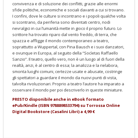
convivenza e di soluzione dei con
flitti, grazie alle enormi
sfide politiche, economiche e sociali davanti
a cui si trovano.
I confini, dove le culture si incontrano e i popoli qualche volta
si scontrano, da periferia sono diventati centro, nodi
nevralgici in cui l’umanità mette in gioco il proprio futuro. Lo
scrittore ha trovato riparo dal vento freddo, di terra, che
spazza e affligge il mondo contemporaneo a teatro,
soprattutto a Wuppertal, con Pina Bausch e i suoi danzatori,
e ovunque in Europa, al seguito della “Socìetas Raffaello
Sanzio”. Il teatro, quello vero, non è un
luogo al di fuori della
realtà, anzi, è al centro di essa; la analizza e la rielabora,
smonta luoghi comuni, certezze usate e abusate, co
stringe
gli spettatori a guardare il mondo da nuovi punti di vista,
talvolta rivoluzionari. Proprio a teatro l’autore ha imparato a
osser
vare il mondo per poi descriverlo in queste miniature.
PRESTO disponibile anche in eBook formato
ePub/Kindle (ISBN
9788898533794
)
su Torrossa Online
Digital Bookstore (Casalini Libri) a 4,99 €