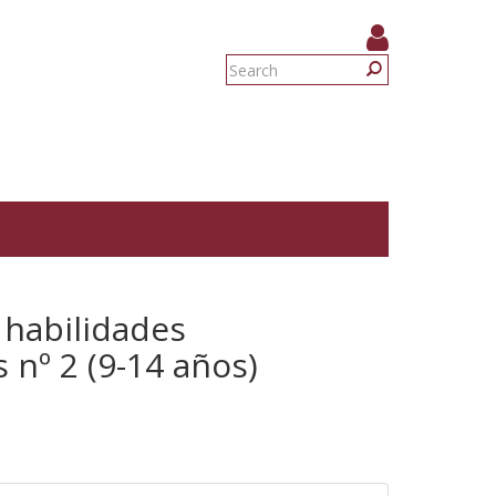
Search
form
Search
 habilidades
s nº 2 (9-14 años)