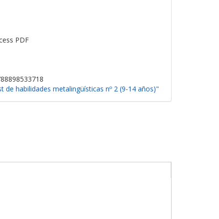
cess PDF
9788898533718
 de habilidades metalingüísticas nº 2 (9-14 años)"