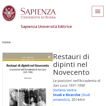
Togg
navig
Sapienza Università Editrice
Skip
to
Home
main
content
Restauri di
dipinti nel
Novecento
Le posizioni nell’Accademia di
San Luca 1931-1958
Stefania Ventra
Studi e Ricerche
(Studi
umanistici)
, 2014
Arti