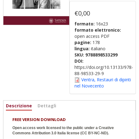
€0,00
formato:
16x23
formato elettronico:
open access PDF
pagine:
178
lingua:
italiano
SKU:
9788898533299
DOI:
https://doi.org/10.13133/978-
88-98533-29-9
Ventra, Restauri di dipinti
nel Novecento
Informazioni
Descrizione
(active
Dettagli
tab)
FREE VERSION DOWNLOAD
Open access work licensed to the public under a
Creative
Commons Attribution 3.0 Italia
license (CC BY-NC-ND).