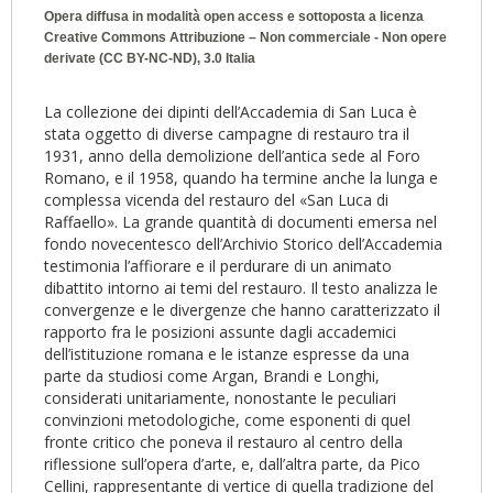
Opera diffusa in modalità open access e sottoposta a licenza
Creative Commons Attribuzione – Non commerciale - Non opere
derivate (CC BY-NC-ND), 3.0 Italia
La collezione dei dipinti dell’Accademia di San Luca è
stata oggetto di diverse campagne di restauro tra il
1931, anno della demolizione dell’antica sede al Foro
Romano, e il 1958, quando ha termine anche la lunga e
complessa vicenda del restauro del «San Luca di
Raffaello». La grande quantità di documenti emersa nel
fondo novecentesco dell’Archivio Storico dell’Accademia
testimonia l’affiorare e il perdurare di un animato
dibattito intorno ai temi del restauro. Il testo analizza le
convergenze e le divergenze che hanno caratterizzato il
rapporto fra le posizioni assunte dagli accademici
dell’istituzione romana e le istanze espresse da una
parte da studiosi come Argan, Brandi e Longhi,
considerati unitariamente, nonostante le peculiari
convinzioni metodologiche, come esponenti di quel
fronte critico che poneva il restauro al centro della
riflessione sull’opera d’arte, e, dall’altra parte, da Pico
Cellini, rappresentante di vertice di quella tradizione del