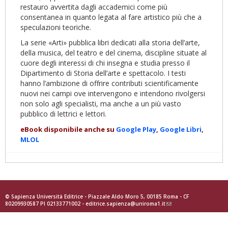
restauro avvertita dagli accademici come più
consentanea in quanto legata al fare artistico più che a
speculazioni teoriche.
La serie «Arti» pubblica libri dedicati alla storia dell’arte,
della musica, del teatro e del cinema, discipline situate al
cuore degli interessi di chi insegna e studia presso il
Dipartimento di Storia dell’arte e spettacolo. I testi
hanno l’ambizione di offrire contributi scientificamente
nuovi nei campi ove intervengono e intendono rivolgersi
non solo agli specialisti, ma anche a un più vasto
pubblico di lettrici e lettori.
eBook disponibile anche su
Google Play
,
Google Libri
,
MLOL
© Sapienza Università Editrice - Piazzale Aldo Moro 5, 00185 Roma - CF
80209930587 PI 02133771002 -
editrice.sapienza@uniroma1.it
(link
sends
e-
mail)