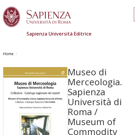
Sapienza Università Editrice
Skip
to
Home
main
content
Museo di
Merceologia.
Sapienza
Università di
Roma /
Museum of
Commodity