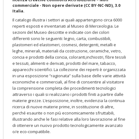
commerciale - Non opere derivate (CC BY-NC-ND), 3.0
Italia.
Il catalogo illustra i settori ai quali appartengono circa 6000
reperti esposti e inventariati al Museo di Merceologia. Le
sezioni del Museo descritte e indicate con dei colori
differenti sono le seguenti: legno, carta, combustibili,
plastomeri ed elastomeri, cosmesi, detergenti, metalli e
leghe, minerali, materiali da costruzione, ceramiche, vetro,
concia e prodotti della concia, coloranti,inchiostri, fibre tessili
e tessuti, alimenti e derivati, prodotti del mare, tabacco,
apparecchi scientifici. La collezione dei reperti è organizzata
in una esposizione “ragionata” sulla base delle varie attività
economiche e commerciali, al fine di consentire al visitatore
la comprensione completa dei procedimenti tecnologici
attraverso i quali si realizzano i prodotti finiti a partire dalle
materie grezze. L’esposizione, inoltre, evidenzia la continua
ricerca di nuove materie prime, in sostituzione di altre,
perché esaurite o non più economicamente sfruttabili,
illustrando anche le fasi relative alla loro lavorazione al fine
di ottenere un nuovo prodotto tecnologicamente avanzato
o/e eco-compatibile.