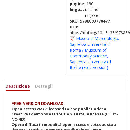
pagine:
196
lingua:
italiano
inglese
SKU:
9788893770477
DOI:
https://doi.org/10.13133/9788
Museo di Merceologia.
Sapienza Università di
Roma / Museum of
Commodity Science,
Sapienza University of
Rome (Free Version)
Informazioni
Descrizione
(active
Dettagli
tab)
FREE VERSION DOWNLOAD
Open access work licensed to the public under a
Creative Commons Attribution 3.0 Italia license (CC BY-
NC-ND).
Opera diffusa in modalità open access e sottoposta a
licenza Creative Commons Attribuzione – Non