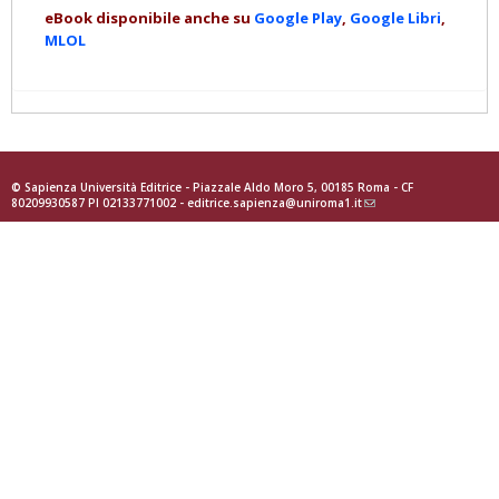
eBook disponibile anche su
Google Play
,
Google Libri
,
MLOL
© Sapienza Università Editrice - Piazzale Aldo Moro 5, 00185 Roma - CF
80209930587 PI 02133771002 -
editrice.sapienza@uniroma1.it
(link
sends
e-
mail)