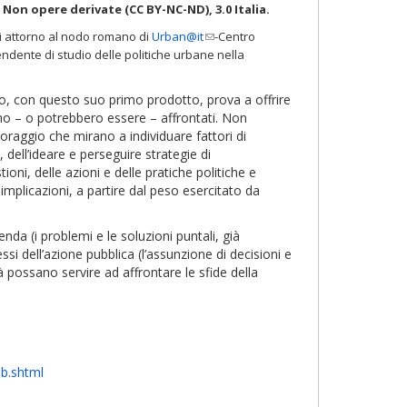
on opere derivate (CC BY-NC-ND), 3.0 Italia.
(link
tisi attorno al nodo romano di
Urban@it
-Centro
sends
endente di studio delle politiche urbane nella
e-
mail)
orio, con questo suo primo prodotto, prova a offrire
ngono – o potrebbero essere – affrontati. Non
toraggio che mirano a individuare fattori di
, dell’ideare e perseguire strategie di
oni, delle azioni e delle pratiche politiche e
implicazioni, a partire dal peso esercitato da
nda (i problemi e le soluzioni puntali, già
essi dell’azione pubblica (l’assunzione di decisioni e
tà possano servire ad affrontare le sfide della
bb.shtml