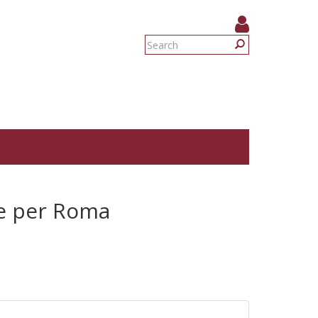
Search
form
Search
ne per Roma