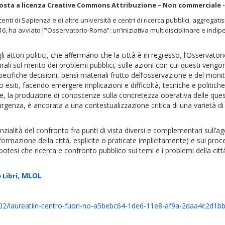
osta a licenza Creative Commons Attribuzione – Non commerciale - N
 docenti di Sapienza e di altre università e centri di ricerca pubblici, aggrega
16, ha avviato l’“Osservatorio-Roma”: un’iniziativa multidisciplinare e indip
li attori politici, che affermano che la città è in regresso, l’Osservat
 plurali sul merito dei problemi pubblici, sulle azioni con cui questi ve
pecifiche decisioni, bensì materiali frutto dell’osservazione e del moni
ro esiti, facendo emergere implicazioni e difficoltà, tecniche e politiche
e, la produzione di conoscenze sulla concretezza operativa delle questi
rgenza, è ancorata a una contestualizzazione critica di una varietà di 
zialità del confronto fra punti di vista diversi e complementari sull’age
asformazione della città, esplicite o praticate implicitamente) e sui proc
ipotesi che ricerca e confronto pubblico sui temi e i problemi della cit
,
MLOL
 Libri
o_02/laureatiin-centro-fuori-no-a5bebc64-1de6-11e8-af9a-2daa4c2d1b