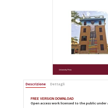
Informazioni
Descrizione
(active
Dettagli
tab)
FREE VERSION DOWNLOAD
Open access work licensed to the public under a