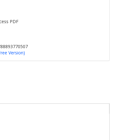
cess PDF
9788893770507
Free Version)