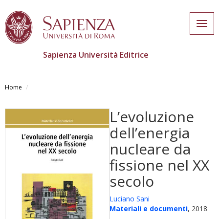
Togg
navig
Sapienza Università Editrice
Skip
to
Home
main
content
L’evoluzione
dell’energia
nucleare da
fissione nel XX
secolo
Luciano Sani
Materiali e documenti
, 2018