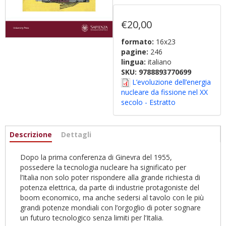
€20,00
formato:
16x23
pagine:
246
lingua:
italiano
SKU:
9788893770699
L’evoluzione dell’energia
nucleare da fissione nel XX
secolo - Estratto
Informazioni
Descrizione
(active
Dettagli
tab)
Dopo la prima conferenza di Ginevra del 1955,
possedere la tecnologia nucleare ha significato per
l’Italia non solo poter rispondere alla grande richiesta di
potenza elettrica, da parte di industrie protagoniste del
boom economico, ma anche sedersi al tavolo con le più
grandi potenze mondiali con l’orgoglio di poter sognare
un futuro tecnologico senza limiti per l’Italia.