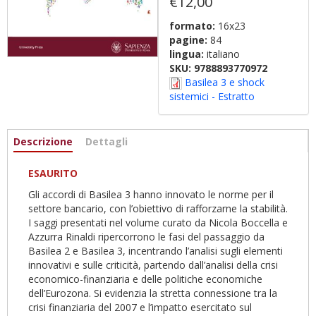
€12,00
formato:
16x23
pagine:
84
lingua:
italiano
SKU:
9788893770972
Basilea 3 e shock
sistemici - Estratto
Informazioni
Descrizione
(active
Dettagli
tab)
ESAURITO
Gli accordi di Basilea 3 hanno innovato le norme per il
settore bancario, con l’obiettivo di rafforzarne la stabilità.
I saggi presentati nel volume curato da Nicola Boccella e
Azzurra Rinaldi ripercorrono le fasi del passaggio da
Basilea 2 e Basilea 3, incentrando l’analisi sugli elementi
innovativi e sulle criticità, partendo dall’analisi della crisi
economico-finanziaria e delle politiche economiche
dell’Eurozona. Si evidenzia la stretta connessione tra la
crisi finanziaria del 2007 e l’impatto esercitato sul