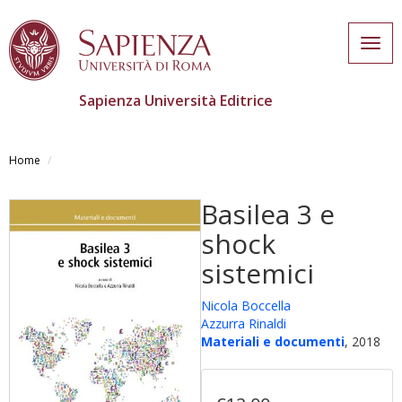
Togg
navig
Sapienza Università Editrice
Skip
to
Home
main
content
Basilea 3 e
shock
sistemici
Nicola Boccella
Azzurra Rinaldi
Materiali e documenti
, 2018