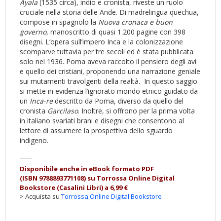
Ayala
(1535 circa), indio e cronista, riveste un ruolo
cruciale nella storia delle Ande. Di madrelingua quechua,
compose in spagnolo la
Nuova cronaca e buon
governo
, manoscritto di quasi 1.200 pagine con 398
disegni. L’opera sull’impero Inca e la colonizzazione
scomparve tuttavia per tre secoli ed è stata pubblicata
solo nel 1936. Poma aveva raccolto il pensiero degli avi
e quello dei cristiani, proponendo una narrazione geniale
sui mutamenti travolgenti della realtà. In questo saggio
si mette in evidenza l’ignorato mondo etnico guidato da
un
Inca-re
descritto da Poma, diverso da quello del
cronista
Garcilaso
. Inoltre, si offrono per la prima volta
in italiano svariati brani e disegni che consentono al
lettore di assumere la prospettiva dello sguardo
indigeno.
_____
Disponibile anche in eBook formato PDF
(ISBN
9788893771108
)
su Torrossa Online Digital
Bookstore (Casalini Libri) a 6,99
€
> Acquista su
Torrossa Online Digital Bookstore