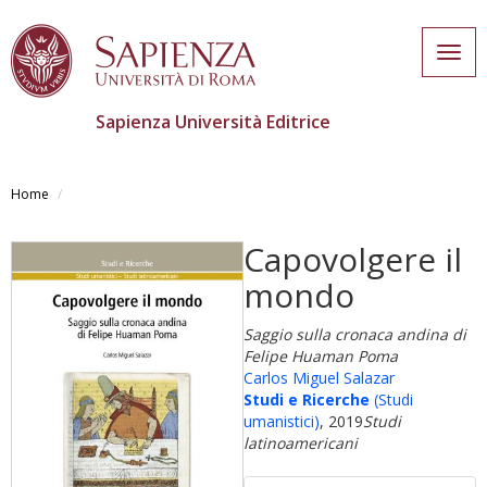
Togg
navig
Sapienza Università Editrice
Skip
to
Home
main
content
Capovolgere il
mondo
Saggio sulla cronaca andina di
Felipe Huaman Poma
Carlos Miguel Salazar
Studi e Ricerche
(Studi
umanistici)
, 2019
Studi
latinoamericani