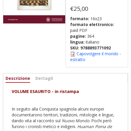
€25,00
formato:
16x23
formato elettronico:
paid PDF
pagine:
364
lingua:
italiano
SKU:
9788893771092
Capovolgere il mondo -
estratto
Informazioni
Descrizione
(active
Dettagli
tab)
VOLUME ESAURITO - in ristampa
In seguito alla Conquista spagnola alcuni europei
documentarono territori, tradizioni, mitologie e lingue,
dando vita al racconto sul
Nuovo Mondo
. Pochi però
furono i cronisti meticci e indigeni.
Huaman Poma de