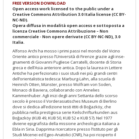
FREE VERSION DOWNLOAD
Open access work licensed to the public under a
Creative Commons Attribution 3.0 Italia license (CC BY-
NC-ND).
Opera diffusa in modalità open access e sottoposta a
licenza Creative Commons Attribuzione – Non
commerciale - Non opere derivate (CC BY-NC-ND), 3.0
Italia.
Alfonso Archi ha mosso i primi passi nel mondo del Vicino
Oriente antico presso l’Università di Firenze grazie agli inse­
gnamenti di Giovanni Pugliese Carratelli, docente di Storia
greca e dell’Asia anteriore antica. Dopo la laurea in Lettere
Antiche ha perfezionato i suoi studi nei più grandi centri
dell’orientalistica tedesca: Marburg-Lahn, alla scuola di
Heinrich Otten, Münster, presso Wolfram von Soden,
Monaco di Baviera, collaborando con Annelies
Kammenhuber. Agli inizi degli anni Settanta dello scorso
secolo è presso il Vorderasiatisches Museum di Berlino
dove si dedica all’edizione testi ittiti di Boğazköy, che
pubblica nella pre­stigiosa serie Keilschrifturkunden aus
Boğazköy (KUB 49, KUB 50, KUB 52 e KUB 57). Nel 1977
diviene epigrafista della missione archeologica italiana a
Ebla in Siria. Dapprima ricercatore presso l’Istituto per gli
Studi Micenei ed Egeo-Anatolici (CNR), ha poi ri­coperto il