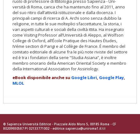
ruolo di professore di Ittitologia presso Sapienza - Uni­
versità di Roma, carica che ha mantenuto fino al 2011, anno
del suo ritiro dall’attività istituzionale e dalla docenza. I
principali campi di ricerca di A. Archi sono senza dubbio la
religione, in tutte le sue molteplici sfaccettature, la storia, i
vari aspetti culturali e sociali della civiltà ittita. Ha insegnato
come Visiting Professor all’Università di Aleppo, al Wolfson
College di Oxford, all’École Pratique des Hautes Études,
IVéme section di Parigi e al Collège de France. È membro del
comitato editoriale di alcune fra le più note riviste del settore
ed è tra i fondatori della serie “Studia Asiana”, è inoltre
membro onorario della American Oriental Society e membro
della International Association for Assiriology.
eBook disponibile anche su
Google Libri
,
Google Play
,
MLOL
© Sapienza Università Editrice - Piazzale Aldo Moro 5, 00185 Roma - CF
80209930587 PI 02133771002 -
editrice.sapienza@uniroma1.it
(link
sends
e-