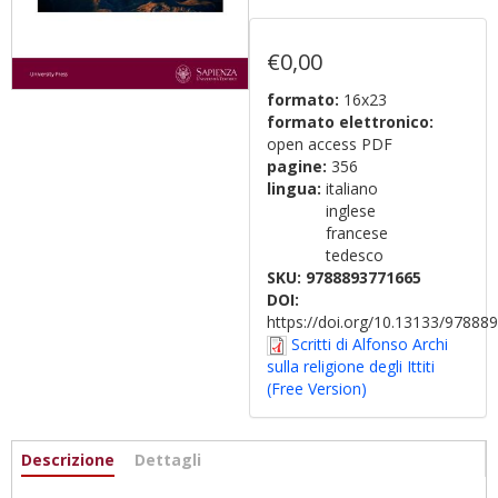
€0,00
formato:
16x23
formato elettronico:
open access PDF
pagine:
356
lingua:
italiano
inglese
francese
tedesco
SKU:
9788893771665
DOI:
https://doi.org/10.13133/9788
Scritti di Alfonso Archi
sulla religione degli Ittiti
(Free Version)
Informazioni
Descrizione
(active
Dettagli
tab)