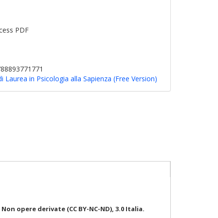
cess PDF
9788893771771
di Laurea in Psicologia alla Sapienza (Free Version)
on opere derivate (CC BY-NC-ND), 3.0 Italia.