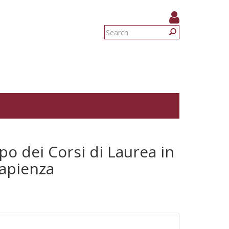
Search
form
Search
po dei Corsi di Laurea in
Sapienza