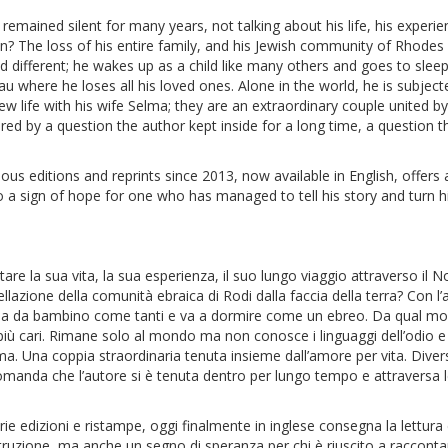
mained silent for many years, not talking about his life, his experie
? The loss of his entire family, and his Jewish community of Rhodes 
d different; he wakes up as a child like many others and goes to sle
u where he loses all his loved ones. Alone in the world, he is subject
w life with his wife Selma; they are an extraordinary couple united by t
ed by a question the author kept inside for a long time, a question t
ious editions and reprints since 2013, now available in English, offers
so a sign of hope for one who has managed to tell his story and turn h
are la sua vita, la sua esperienza, il suo lungo viaggio attraverso i
llazione della comunità ebraica di Rodi dalla faccia della terra? Con l’a
lia da bambino come tanti e va a dormire come un ebreo. Da qual mo
 più cari. Rimane solo al mondo ma non conosce i linguaggi dell’odio e d
 Una coppia straordinaria tenuta insieme dall’amore per vita. Divers
domanda che l’autore si è tenuta dentro per lungo tempo e attraversa 
arie edizioni e ristampe, oggi finalmente in inglese consegna la lettur
struzione, ma anche un segno di speranza per chi è riuscito a racconta