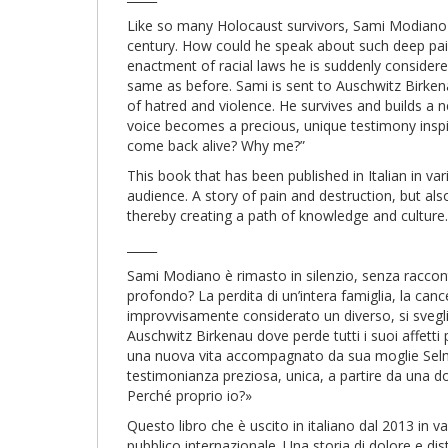
Like so many Holocaust survivors, Sami Modiano re
century. How could he speak about such deep pain
enactment of racial laws he is suddenly considere
same as before. Sami is sent to Auschwitz Birkena
of hatred and violence. He survives and builds a ne
voice becomes a precious, unique testimony inspir
come back alive? Why me?”
This book that has been published in Italian in var
audience. A story of pain and destruction, but al
thereby creating a path of knowledge and culture.
_____
Sami Modiano è rimasto in silenzio, senza raccont
profondo? La perdita di un’intera famiglia, la cance
improvvisamente considerato un diverso, si sveg
Auschwitz Birkenau dove perde tutti i suoi affetti
una nuova vita accompagnato da sua moglie Selma.
testimonianza preziosa, unica, a partire da una 
Perché proprio io?»
Questo libro che è uscito in italiano dal 2013 in v
pubblico internazionale. Una storia di dolore e di