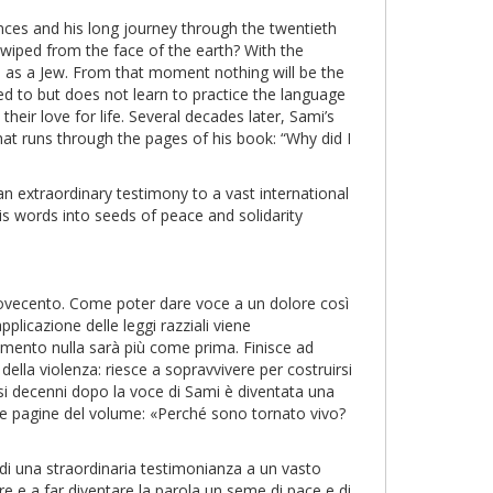
nces and his long journey through the twentieth
wiped from the face of the earth? With the
ep as a Jew. From that moment nothing will be the
ed to but does not learn to practice the language
heir love for life. Several decades later, Sami’s
hat runs through the pages of his book: “Why did I
 an extraordinary testimony to a vast international
is words into seeds of peace and solidarity
l Novecento. Come poter dare voce a un dolore così
pplicazione delle leggi razziali viene
mento nulla sarà più come prima. Finisce ad
ella violenza: riesce a sopravvivere per costruirsi
i decenni dopo la voce di Sami è diventata una
le pagine del volume: «Perché sono tornato vivo?
a di una straordinaria testimonianza a un vasto
re e a far diventare la parola un seme di pace e di