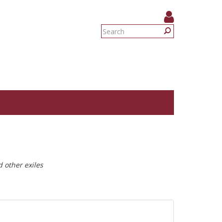
Search
form
Search
 other exiles