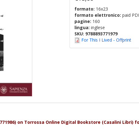
formato:
16x23
formato elettronico:
paid PD
pagine:
160
lingua:
inglese
SKU:
9788893771979
For This I Lived - Offprint
71986) on Torrossa Online Digital Bookstore (Casalini Libri) fo